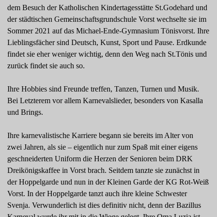
dem Besuch der Katholischen Kindertagesstätte St.Godehard und
der städ­tischen Gemeinschaftsgrundschule Vorst wechselte sie im
Sommer 2021 auf das Michael-­Ende-Gymnasium Tönisvorst. Ihre
Lieb­lingsfächer sind Deutsch, Kunst, Sport und Pause. Erdkunde
findet sie eher weniger wichtig, denn den Weg nach St.Tönis und
zurück findet sie auch so.
Ihre Hobbies sind Freunde treffen, Tanzen, Turnen und Musik.
Bei Letzterem vor allem Karnevalslieder, besonders von Kasalla
und Brings.
Ihre karnevalistische Karriere begann sie bereits im Alter von
zwei Jahren, als sie – eigentlich nur zum Spaß mit einer eigens
geschneiderten Uniform die Herzen der Senioren beim DRK
Dreikönigskaffee in Vorst brach. Seitdem tanzte sie zunächst in
der Hoppelgarde und nun in der Kleinen Garde der KG Rot-Weiß
Vorst. In der Hoppelgarde tanzt auch ihre kleine Schwester
Svenja. Verwunderlich ist dies definitiv nicht, denn der Bazillus
Karneval wurde ihr mit in die Wiege gelegt. Ihre Oma Luzia ist